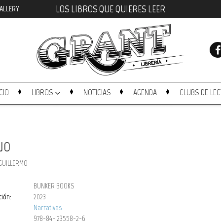
LOS LIBROS QUE QUIERES LEER
ALLERY
ICIO
LIBROS
NOTICIAS
AGENDA
CLUBS DE LE
EJO
GUILLERMO
BUNKER BOOKS
ción:
2023
Narrativas
978-84-123558-2-6