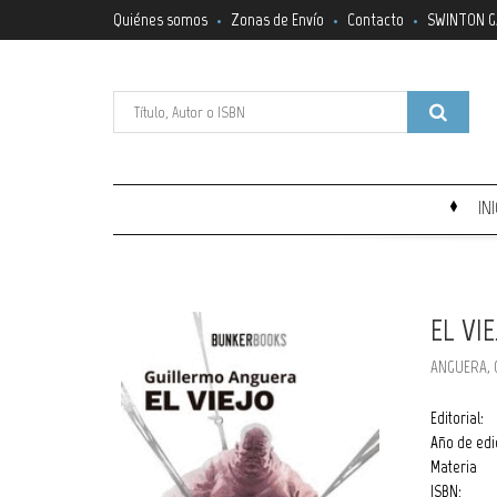
Quiénes somos
Zonas de Envío
Contacto
SWINTON G
IN
EL VI
ANGUERA, 
Editorial:
Año de edi
Materia
ISBN: