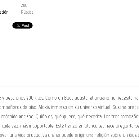
200
ación:
Rústica
 pesa unos 200 kilos. Como un Buda autista, el anciano no necesita nad
s compañeros de piso: Alexis inmerso en su universo virtual, Susana bre
 mórbido anciano. Quién es, qué quiere, qué necesita. Los tres compañ
ada vez más insoportable. Este lienzo en blanco les hace preguntarse s
evar una vida productiva o si se puede erigir una religión sobre un dios 