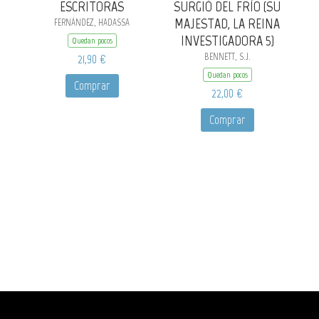
ESCRITORAS
SURGIÓ DEL FRÍO (SU
MAJESTAD, LA REINA
FERNÁNDEZ, HADASSA
INVESTIGADORA 5)
Quedan pocos
21,90 €
BENNETT, S.J.
Quedan pocos
Comprar
22,00 €
Comprar