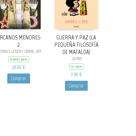
RCANOS MENORES
GUERRA Y PAZ (LA
2
PEQUEÑA FILOSOFÍA
DE MAFALDA)
ONICI, LETIZIA / LEMIRE, JEFF
, QUINO
Quedan pocos
20,00 €
En stock
7,90 €
Comprar
Comprar