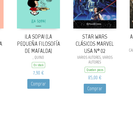
¡LA SOPA! (LA
STAR WARS
A
A
PEQUEÑA FILOSOFÍA
CLÁSICOS MARVEL
DE MAFALDA)
USA Nº 02
CAD
, QUINO
VARIOS AUTORES, VARIOS
AUTORES
En stock
Quedan pocos
7,90 €
85,00 €
Comprar
Comprar