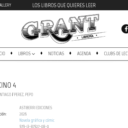
LOS LIBROS QUE QUIERES LEER
ALLERY
ICIO
LIBROS
NOTICIAS
AGENDA
CLUBS DE LE
CINO 4
/
ANTIAGO
PEREZ, PEPO
ASTIBERRI EDICIONES
ción:
2026
Novela gráfica y cómic
979-13-87927-08-0