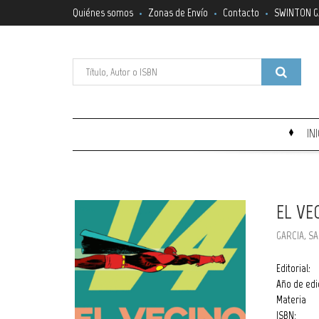
Quiénes somos
Zonas de Envío
Contacto
SWINTON G
IN
EL VE
GARCIA, S
Editorial:
Año de edi
Materia
ISBN: