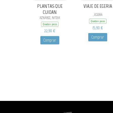
PLANTAS QUE
VIAJE DE EGERIA
CUIDAN
, EGERIA
AZNÁREZ, NITDIA
Quedan pocos
Quedan pocos
15,90 €
22,90 €
Comprar
Comprar