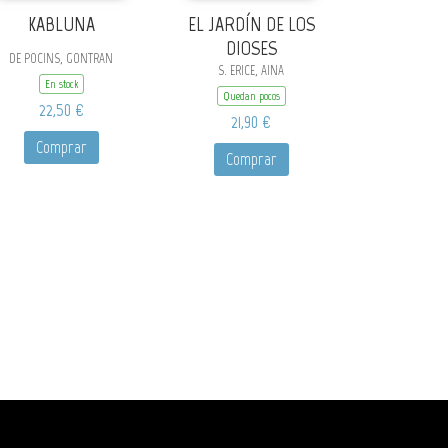
KABLUNA
EL JARDÍN DE LOS
DIOSES
DE POCINS, GONTRAN
S. ERICE, AINA
En stock
Quedan pocos
22,50 €
21,90 €
Comprar
Comprar