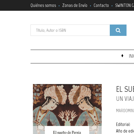
Quiénes somos
Zonas de Envío
Contacto
SWINTON G
IN
EL SU
UN VIA
MARDOMING
Editorial:
Año de edi