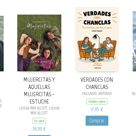
MUJERCITAS Y
VERDADES CON
AQUELLAS
CHANCLAS
MUJERCITAS -
FAGUNDO, ANTONIO
NU
ESTUCHE
C,
Quedan pocos
RO
LOUISA MAY ALCOTT, LOUISA
17,95 €
MAY ALCOTT
Comprar
En stock
39,90 €