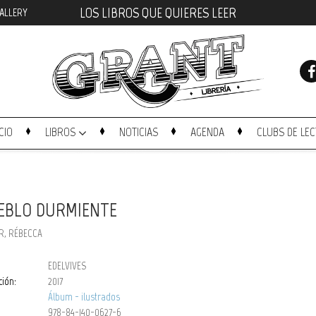
LOS LIBROS QUE QUIERES LEER
ALLERY
ICIO
LIBROS
NOTICIAS
AGENDA
CLUBS DE LE
EBLO DURMIENTE
R, RÉBECCA
EDELVIVES
ción:
2017
Álbum - ilustrados
978-84-140-0627-6