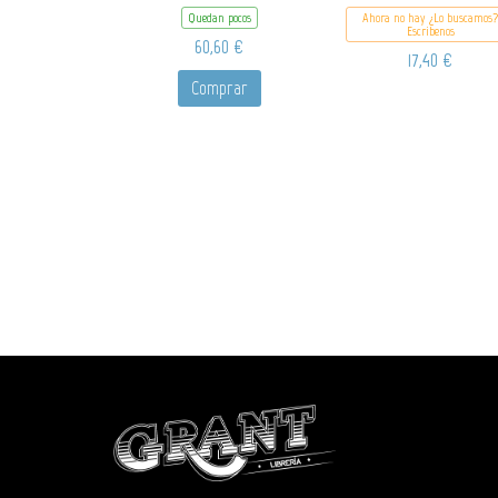
Quedan pocos
Ahora no hay ¿Lo buscamos?
Escribenos
60,60 €
17,40 €
Comprar