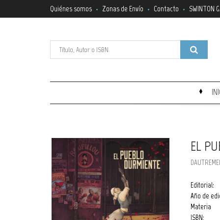
Quiénes somos
Zonas de Envío
Contacto
SWINTON G
IN
EL PU
DAUTREME
Editorial:
Año de edi
Materia
ISBN: