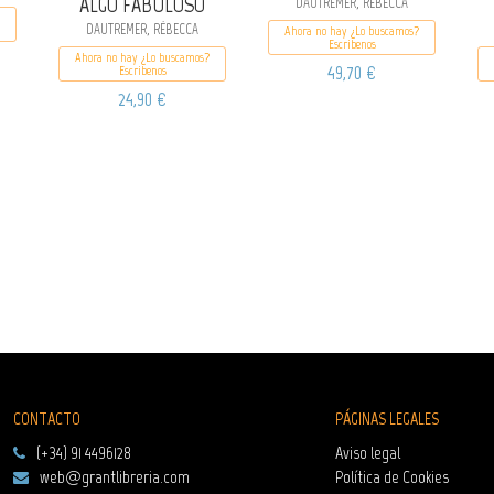
ALGO FABULOSO
DAUTREMER, RÉBECCA
DAUTREMER, RÉBECCA
Ahora no hay ¿Lo buscamos?
Escribenos
Ahora no hay ¿Lo buscamos?
49,70 €
Escribenos
24,90 €
CONTACTO
PÁGINAS LEGALES
(+34) 91 4496128
Aviso legal
web@grantlibreria.com
Política de Cookies