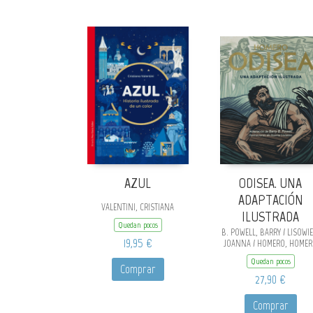
AZUL
ODISEA. UNA
ADAPTACIÓN
VALENTINI, CRISTIANA
ILUSTRADA
Quedan pocos
B. POWELL, BARRY / LISOWIE
19,95 €
JOANNA / HOMERO, HOME
Quedan pocos
Comprar
27,90 €
Comprar