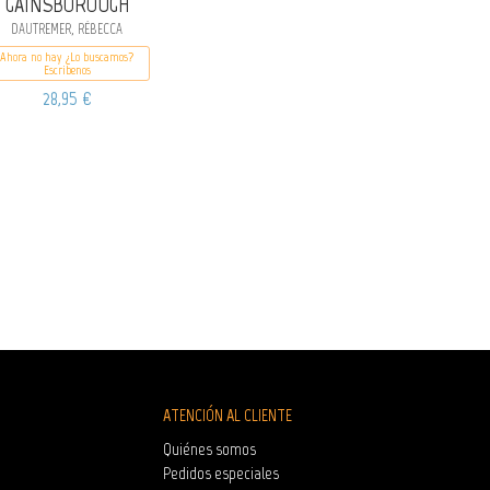
GAINSBOROUGH
DAUTREMER, RÉBECCA
Ahora no hay ¿Lo buscamos?
Escribenos
28,95 €
ATENCIÓN AL CLIENTE
Quiénes somos
Pedidos especiales