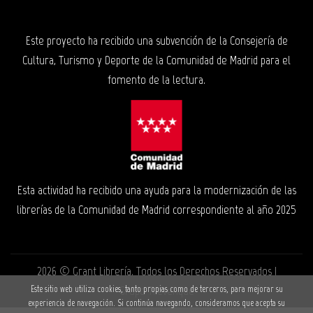
Este proyecto ha recibido una subvención de la Consejería de
Cultura, Turismo y Deporte de la Comunidad de Madrid para el
fomento de la lectura.
Esta actividad ha recibido una ayuda para la modernización de las
librerías de la Comunidad de Madrid correspondiente al año 2025
2026 ©
Grant Librería
. Todos los Derechos Reservados |
Grupo Trevenque
Este sitio web utiliza cookies, tanto propias como de terceros, para mejorar su
experiencia de navegación. Si continúa navegando, consideramos que acepta su