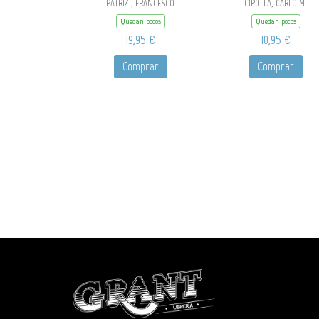
PATRIZI, FRANCESCO
CIPOLLA, CARLO M.
Quedan pocos
Quedan pocos
19,95 €
10,95 €
Comprar
Comprar