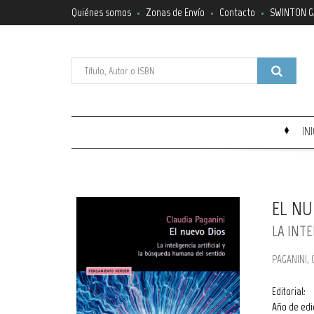
Quiénes somos
Zonas de Envío
Contacto
SWINTON G
IN
EL NU
LA INT
PAGANINI, 
Editorial:
Año de edi