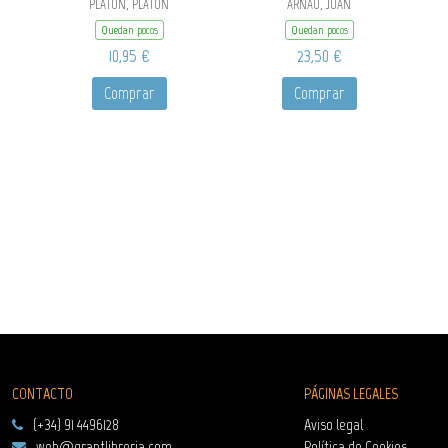
PLATÓN, PLATÓN
ARNAU, JUAN
Quedan pocos
Quedan pocos
10,95 €
23,50 €
Comprar
Comprar
CONTACTO
PÁGINAS LEGALES
(+34) 91 4496128
Aviso legal
web@grantlibreria.com
Política de Cookies