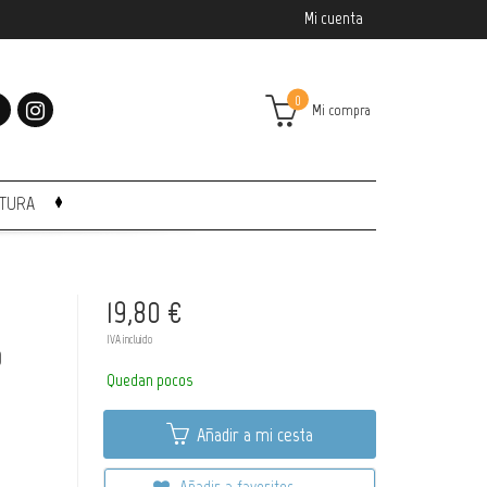
Mi cuenta
0
Mi compra
CTURA
19,80 €
IVA incluido
O
Quedan pocos
Añadir a mi cesta
Añadir a favoritos