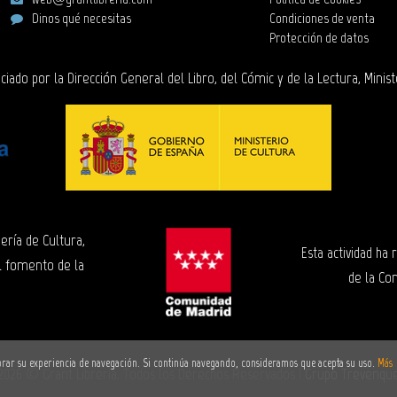
Dinos qué necesitas
Condiciones de venta
Protección de datos
ciado por la Dirección General del Libro, del Cómic y de la Lectura, Minist
ería de Cultura,
Esta actividad ha
l fomento de la
de la Co
ejorar su experiencia de navegación. Si continúa navegando, consideramos que acepta su uso.
Más
2026 ©
Grant Librería
. Todos los Derechos Reservados |
Grupo Trevenqu