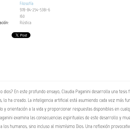
Filosofía
978-84-254-5381-6
160
ación:
Rústica
 nuevo dios? En este profundo ensayo, Claudia Paganini desarrolla una tesi
, lo ha creado. La inteligencia artificial está asumiendo cada vez más 
tido y orientación a la vida y proporcionar respuestas disponibles en c
Paganini examina las consecuencias espirituales de este desarrollo y mue
 a los humanos, sino incluso al mismísimo Dios. Una reflexión provocativa 