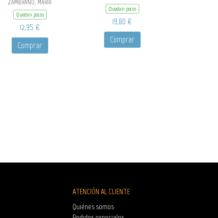
ZAMBRANO, MARÍA
Quedan pocos
Quedan pocos
19,80 €
12,95 €
Comprar
Comprar
ATENCIÓN AL CLIENTE
Quiénes somos
Pedidos especiales