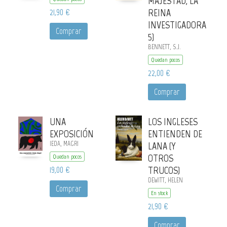
MAJESTAD, LA
21,90 €
REINA
INVESTIGADORA
Comprar
5)
BENNETT, S.J.
Quedan pocos
22,00 €
Comprar
UNA
LOS INGLESES
EXPOSICIÓN
ENTIENDEN DE
IEDA, MAGRI
LANA (Y
OTROS
Quedan pocos
19,00 €
TRUCOS)
DEWITT, HELEN
Comprar
En stock
21,90 €
Comprar