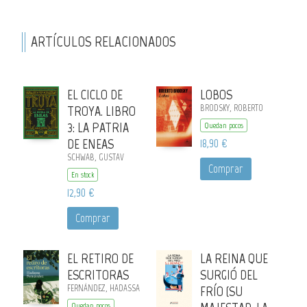
ARTÍCULOS RELACIONADOS
EL CICLO DE
LOBOS
TROYA. LIBRO
BRODSKY, ROBERTO
3: LA PATRIA
Quedan pocos
DE ENEAS
18,90 €
SCHWAB, GUSTAV
Comprar
En stock
12,90 €
Comprar
EL RETIRO DE
LA REINA QUE
ESCRITORAS
SURGIÓ DEL
FERNÁNDEZ, HADASSA
FRÍO (SU
Quedan pocos