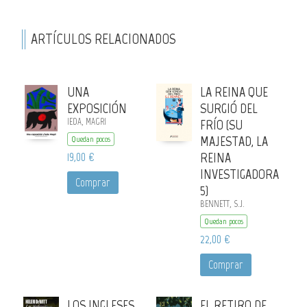
ARTÍCULOS RELACIONADOS
UNA
LA REINA QUE
EXPOSICIÓN
SURGIÓ DEL
IEDA, MAGRI
FRÍO (SU
MAJESTAD, LA
Quedan pocos
19,00 €
REINA
INVESTIGADORA
Comprar
5)
BENNETT, S.J.
Quedan pocos
22,00 €
Comprar
LOS INGLESES
EL RETIRO DE