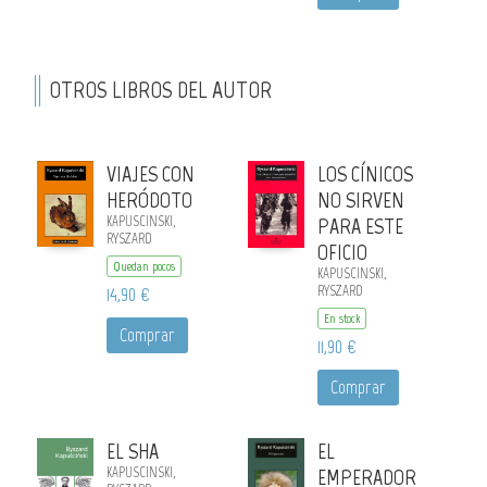
OTROS LIBROS DEL AUTOR
VIAJES CON
LOS CÍNICOS
HERÓDOTO
NO SIRVEN
KAPUSCINSKI,
PARA ESTE
RYSZARD
OFICIO
Quedan pocos
KAPUSCINSKI,
14,90 €
RYSZARD
En stock
Comprar
11,90 €
Comprar
EL SHA
EL
KAPUSCINSKI,
EMPERADOR