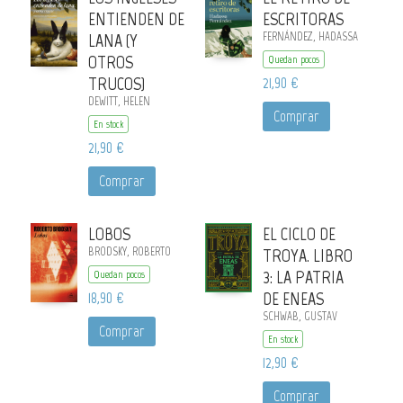
ENTIENDEN DE
ESCRITORAS
LANA (Y
FERNÁNDEZ, HADASSA
OTROS
Quedan pocos
TRUCOS)
21,90 €
DEWITT, HELEN
Comprar
En stock
21,90 €
Comprar
LOBOS
EL CICLO DE
BRODSKY, ROBERTO
TROYA. LIBRO
3: LA PATRIA
Quedan pocos
18,90 €
DE ENEAS
SCHWAB, GUSTAV
Comprar
En stock
12,90 €
Comprar