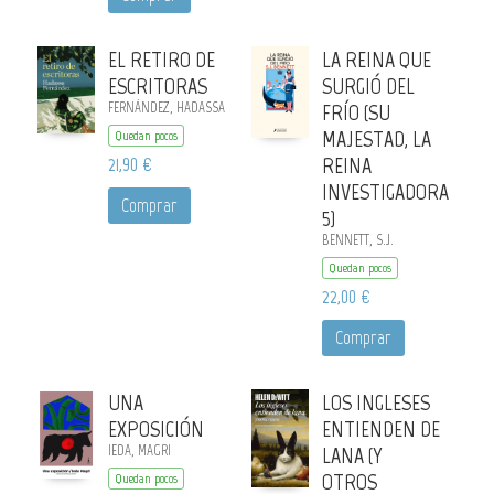
EL RETIRO DE
LA REINA QUE
ESCRITORAS
SURGIÓ DEL
FERNÁNDEZ, HADASSA
FRÍO (SU
MAJESTAD, LA
Quedan pocos
21,90 €
REINA
INVESTIGADORA
Comprar
5)
BENNETT, S.J.
Quedan pocos
22,00 €
Comprar
UNA
LOS INGLESES
EXPOSICIÓN
ENTIENDEN DE
IEDA, MAGRI
LANA (Y
OTROS
Quedan pocos