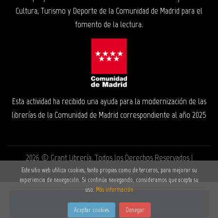
Cultura, Turismo y Deporte de la Comunidad de Madrid para el
fomento de la lectura.
Esta actividad ha recibido una ayuda para la modernización de las
librerías de la Comunidad de Madrid correspondiente al año 2025
2026 ©
Grant Librería
. Todos los Derechos Reservados |
Grupo Trevenque
Este sitio web utiliza cookies, tanto propias como de terceros, para mejorar su
experiencia de navegación. Si continúa navegando, consideramos que acepta su
uso.
Más información
Añadir a mi cesta
Aceptar cookies
Denegar