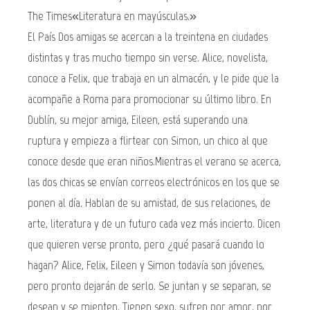
The Times«Literatura en mayúsculas.»
El País Dos amigas se acercan a la treintena en ciudades
distintas y tras mucho tiempo sin verse. Alice, novelista,
conoce a Felix, que trabaja en un almacén, y le pide que la
acompañe a Roma para promocionar su último libro. En
Dublín, su mejor amiga, Eileen, está superando una
ruptura y empieza a flirtear con Simon, un chico al que
conoce desde que eran niños.Mientras el verano se acerca,
las dos chicas se envían correos electrónicos en los que se
ponen al día. Hablan de su amistad, de sus relaciones, de
arte, literatura y de un futuro cada vez más incierto. Dicen
que quieren verse pronto, pero ¿qué pasará cuando lo
hagan? Alice, Felix, Eileen y Simon todavía son jóvenes,
pero pronto dejarán de serlo. Se juntan y se separan, se
desean y se mienten. Tienen sexo, sufren por amor, por