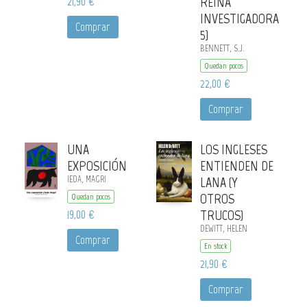
21,90 €
REINA
INVESTIGADORA
Comprar
5)
BENNETT, S.J.
Quedan pocos
22,00 €
Comprar
UNA
LOS INGLESES
EXPOSICIÓN
ENTIENDEN DE
IEDA, MAGRI
LANA (Y
OTROS
Quedan pocos
19,00 €
TRUCOS)
DEWITT, HELEN
Comprar
En stock
21,90 €
Comprar