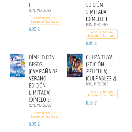
1)
EDICIÓN
RON, MERCEDES
LIMITADA)
(DÍMELO 1)
Ahora no hay ¿Lo
buscamos? Escribenos
RON, MERCEDES
8,95 €
Ahora no hay ¿Lo
buscamos? Escribenos
8,95 €
DÍMELO CON
CULPA TUYA
BESOS
(EDICIÓN
(CAMPAÑA DE
PELÍCULA)
VERANO
(CULPABLES 2)
EDICIÓN
RON, MERCEDES
LIMITADA)
Ahora no hay ¿Lo
buscamos? Escribenos
(DÍMELO 3)
11,95 €
RON, MERCEDES
Ahora no hay ¿Lo
buscamos? Escribenos
8,95 €