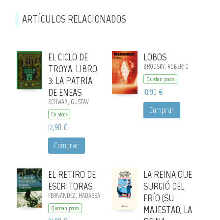
ARTÍCULOS RELACIONADOS
EL CICLO DE
LOBOS
TROYA. LIBRO
BRODSKY, ROBERTO
3: LA PATRIA
Quedan pocos
DE ENEAS
18,90 €
SCHWAB, GUSTAV
Comprar
En stock
12,90 €
Comprar
EL RETIRO DE
LA REINA QUE
ESCRITORAS
SURGIÓ DEL
FERNÁNDEZ, HADASSA
FRÍO (SU
MAJESTAD, LA
Quedan pocos