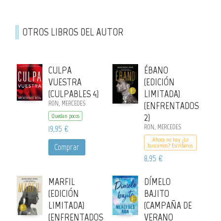
OTROS LIBROS DEL AUTOR
CULPA
ÉBANO
VUESTRA
(EDICIÓN
(CULPABLES 4)
LIMITADA)
RON, MERCEDES
(ENFRENTADOS
2)
Quedan pocos
19,95 €
RON, MERCEDES
Ahora no hay ¿Lo
Comprar
buscamos? Escribenos
8,95 €
MARFIL
DÍMELO
(EDICIÓN
BAJITO
LIMITADA)
(CAMPAÑA DE
(ENFRENTADOS
VERANO