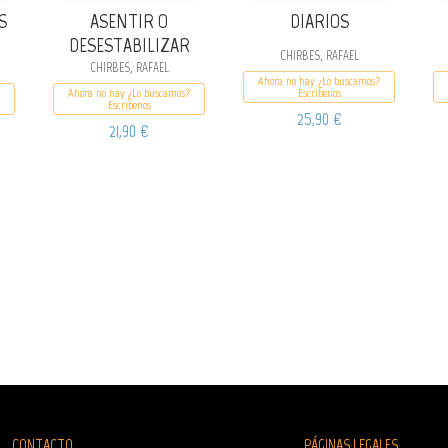
S
ASENTIR O
DIARIOS
DESESTABILIZAR
CHIRBES, RAFAEL
CHIRBES, RAFAEL
Ahora no hay ¿Lo buscamos?
Ahora no hay ¿Lo buscamos?
Escribenos
Escribenos
25,90 €
21,90 €
CONTACTO
PÁGINAS LEGALES