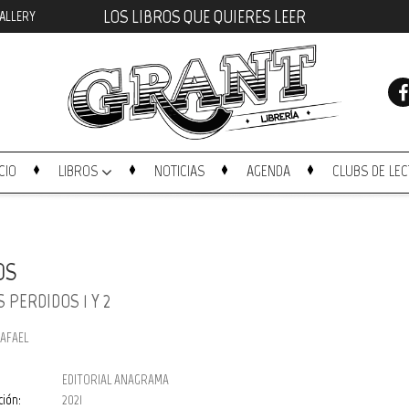
LOS LIBROS QUE QUIERES LEER
ALLERY
ICIO
LIBROS
NOTICIAS
AGENDA
CLUBS DE LE
OS
 PERDIDOS 1 Y 2
RAFAEL
EDITORIAL ANAGRAMA
ción:
2021