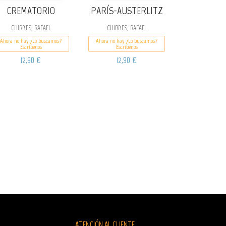
CREMATORIO
PARÍS-AUSTERLITZ
CHIRBES, RAFAEL
CHIRBES, RAFAEL
Ahora no hay ¿Lo buscamos?
Ahora no hay ¿Lo buscamos?
Escribenos
Escribenos
12,90 €
12,90 €
ATENCIÓN AL CLIENTE