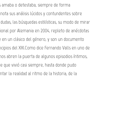
irbes amaba o detestaba, siempre de forma
ota sus análisis lúcidos y contundentes sobre
s dudas, las búsquedas estilísticas, su modo de mirar
ocional por Alemania en 2004, repleto de anécdotas
se en un clásico del género, y son un documento
incipios del XXI.Como dice Fernando Valls en uno de
nos abren la puerta de algunos episodios íntimos,
e que vivió casi siempre, hasta donde pudo
r la realidad al ritmo de la historia, de la