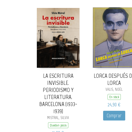
LA ESCRITURA
LORCA DESPUÉS D
INVISIBLE.
LORCA
PERIODISMO Y
VALIS, NOËL
LITERATURA.
En stock
BARCELONA (1933-
24,90 €
1939)
Comprar
MISTRAL, SILVIA
Quedan pocos