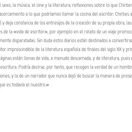
 el sexo, la música, el cine y la literatura; reflexiones sobre lo que Ch
cercamiento a lo que podríamos llamar la cocina del escritor: Chirbes an
l) y deja constancia de los entresijos de la creación de su propia obra, la
jes de la «vida de escritor», por ejemplo en el relato de un viaje prom
mente disparatadas. Sin duda estos diarios están destinados a convertir
or imprescindible de la literatura española de finales del siglo XX y pr
ginas están llenas de vida, a menudo descarnada, y de literatura, pues 
escritura. Podría decirse, por tanto, que recogen la verdad de un hombr
ones, y la de un narrador que nunca dejó de buscar la manera de presenta
que es todavía el nuestro.»