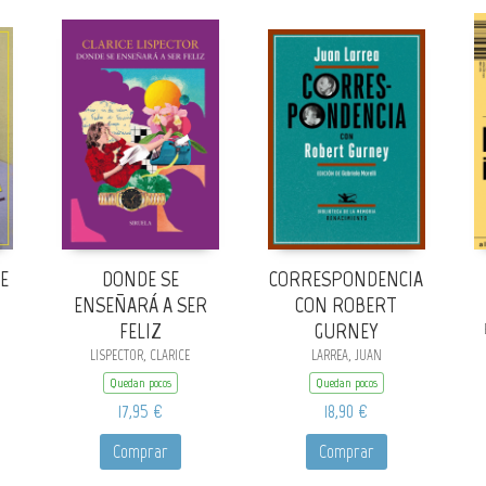
E
DONDE SE
CORRESPONDENCIA
ENSEÑARÁ A SER
CON ROBERT
FELIZ
GURNEY
LISPECTOR, CLARICE
LARREA, JUAN
Quedan pocos
Quedan pocos
17,95 €
18,90 €
Comprar
Comprar