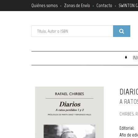
Quiénes somos
Zonas de Envío
Contacto
SWINTON G
IN
DIARI
A RATOS
CHIRBES, 
Editorial:
Año de edi