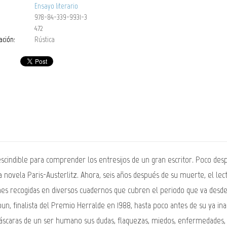
Ensayo literario
978-84-339-9931-3
472
ación:
Rústica
scindible para comprender los entresijos de un gran escritor. Poco desp
 novela Paris-Austerlitz. Ahora, seis años después de su muerte, el lect
nes recogidas en diversos cuadernos que cubren el periodo que va desde 
oun, finalista del Premio Herralde en 1988, hasta poco antes de su ya in
máscaras de un ser humano sus dudas, flaquezas, miedos, enfermedades,