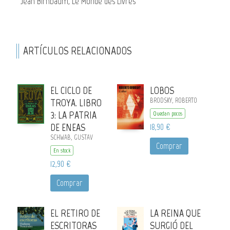
Jean Birnbaum, Le Monde des Livres
ARTÍCULOS RELACIONADOS
EL CICLO DE
LOBOS
TROYA. LIBRO
BRODSKY, ROBERTO
3: LA PATRIA
Quedan pocos
DE ENEAS
18,90 €
SCHWAB, GUSTAV
Comprar
En stock
12,90 €
Comprar
EL RETIRO DE
LA REINA QUE
ESCRITORAS
SURGIÓ DEL