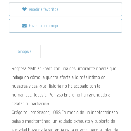
Añadir a favoritos
Enviar a un amigo
Sinopsis
Regresa Mathias Enard con una deslumbrante novela que
indaga en cómo la guerra afecta a lo más íntimo de
nuestras vidas. «La Historia no ha acabado con la
humanidad, todavía. Por eso Enard no ha renunciado a
relatar su barbarie».
Grégoire Leménager, LOBS En medio de un indeterminado
paisaje mediterráneo, un soldado exhausto y cubierto de
suciedad huye de la violencia de la guerra, pero su plan de