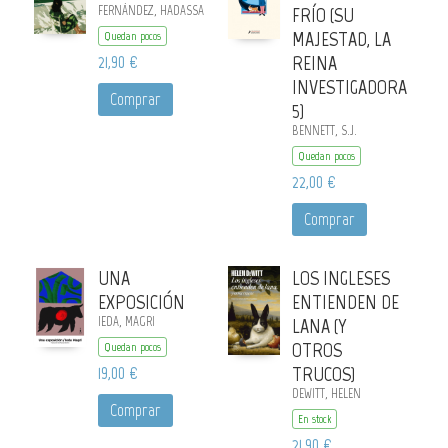
FERNÁNDEZ, HADASSA
FRÍO (SU
MAJESTAD, LA
Quedan pocos
21,90 €
REINA
INVESTIGADORA
Comprar
5)
BENNETT, S.J.
Quedan pocos
22,00 €
Comprar
UNA
LOS INGLESES
EXPOSICIÓN
ENTIENDEN DE
IEDA, MAGRI
LANA (Y
OTROS
Quedan pocos
19,00 €
TRUCOS)
DEWITT, HELEN
Comprar
En stock
21,90 €