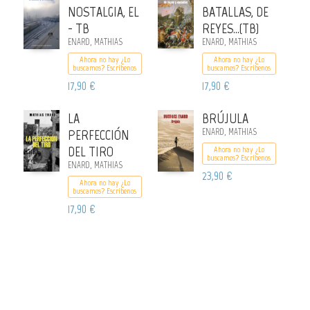
NOSTALGIA, EL
BATALLAS, DE
- TB
REYES...(TB)
ENARD, MATHIAS
ENARD, MATHIAS
Ahora no hay ¿Lo
Ahora no hay ¿Lo
buscamos? Escribenos
buscamos? Escribenos
17,90 €
17,90 €
LA
BRÚJULA
PERFECCIÓN
ENARD, MATHIAS
DEL TIRO
Ahora no hay ¿Lo
buscamos? Escribenos
ENARD, MATHIAS
23,90 €
Ahora no hay ¿Lo
buscamos? Escribenos
17,90 €