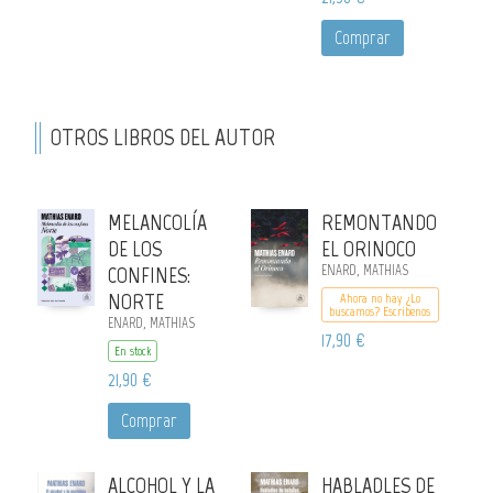
Comprar
OTROS LIBROS DEL AUTOR
MELANCOLÍA
REMONTANDO
DE LOS
EL ORINOCO
CONFINES:
ENARD, MATHIAS
NORTE
Ahora no hay ¿Lo
buscamos? Escribenos
ENARD, MATHIAS
17,90 €
En stock
21,90 €
Comprar
ALCOHOL Y LA
HABLADLES DE