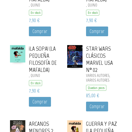
, QUINO
, QUINO
En stock
En stock
7,90 €
7,90 €
Comprar
Comprar
¡LA SOPA! (LA
STAR WARS
PEQUEÑA
CLÁSICOS
FILOSOFÍA DE
MARVEL USA
MAFALDA)
Nº 02
, QUINO
VARIOS AUTORES,
VARIOS AUTORES
En stock
Quedan pocos
7,90 €
85,00 €
Comprar
Comprar
ARCANOS
GUERRA Y PAZ
MENORES 2
(LA PEQUEÑA