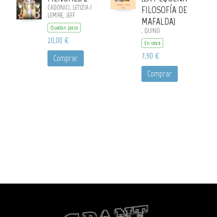
CADONICI, LETIZIA /
FILOSOFÍA DE
LEMIRE, JEFF
MAFALDA)
Quedan pocos
, QUINO
20,00 €
En stock
7,90 €
Comprar
Comprar