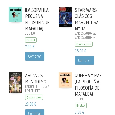
¡LA SOPA! (LA
STAR WARS
PEQUEÑA
CLÁSICOS
FILOSOFÍA DE
MARVEL USA
MAFALDA)
Nº 02
, QUINO
VARIOS AUTORES,
VARIOS AUTORES
En stock
Quedan pocos
7,90 €
85,00 €
Comprar
Comprar
ARCANOS
GUERRA Y PAZ
MENORES 2
(LA PEQUEÑA
CADONICI, LETIZIA /
FILOSOFÍA DE
LEMIRE, JEFF
MAFALDA)
Quedan pocos
, QUINO
20,00 €
En stock
7,90 €
Comprar