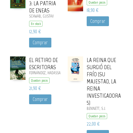
3: LA PATRIA
Quedan pocos
DE ENEAS
18,90 €
SCHWAB, GUSTAV
Comprar
En stock
12,90 €
Comprar
EL RETIRO DE
LA REINA QUE
ESCRITORAS
SURGIÓ DEL
FERNÁNDEZ, HADASSA
FRÍO (SU
MAJESTAD, LA
Quedan pocos
21,90 €
REINA
INVESTIGADORA
Comprar
5)
BENNETT, S.J.
Quedan pocos
22,00 €