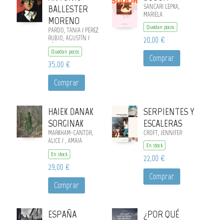
BALLESTER
SANCARI LEPKA,
MARIELA
MORENO
Quedan pocos
PARDO, TANIA / PÉREZ
RUBIO, AGUSTÍN /
20,00 €
PÉREZ BARREIRO,
Quedan pocos
GABRIEL / GUTIÉRREZ,
Comprar
SOLEDAD
35,00 €
Comprar
HAIEK DANAK
SERPIENTES Y
SORGINAK
ESCALERAS
MARKHAM-CANTOR,
CROFT, JENNIFER
ALICE / , AMAIA
En stock
NAUSIA PIMOULIER /
En stock
ANTÓN ARIAS,
22,00 €
BEGOÑA
29,00 €
Comprar
Comprar
ESPAÑA
¿POR QUÉ