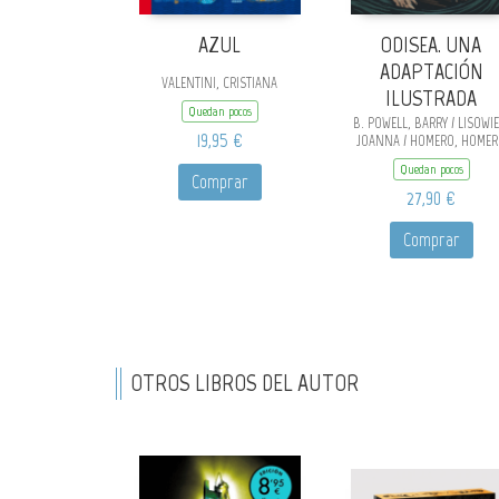
AZUL
ODISEA. UNA
ADAPTACIÓN
VALENTINI, CRISTIANA
ILUSTRADA
Quedan pocos
B. POWELL, BARRY / LISOWIE
19,95 €
JOANNA / HOMERO, HOME
Quedan pocos
Comprar
27,90 €
Comprar
OTROS LIBROS DEL AUTOR