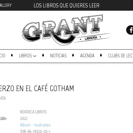
LOS LIBROS QUE QUIERES LEER
ALLERY
ICIO
LIBROS
NOTICIAS
AGENDA
CLUBS DE LE
RZO EN EL CAFÉ GOTHAM
PHEN
NORDICA LIBROS
ción:
2022
Álbum - ilustrados
978-84-19320-26-1