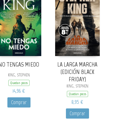
NO TENGAS MIEDO
LA LARGA MARCHA
(EDICIÓN BLACK
KING, STEPHEN
FRIDAY)
Quedan pocos
KING, STEPHEN
14,96 €
Quedan pocos
8,95 €
Comprar
Comprar