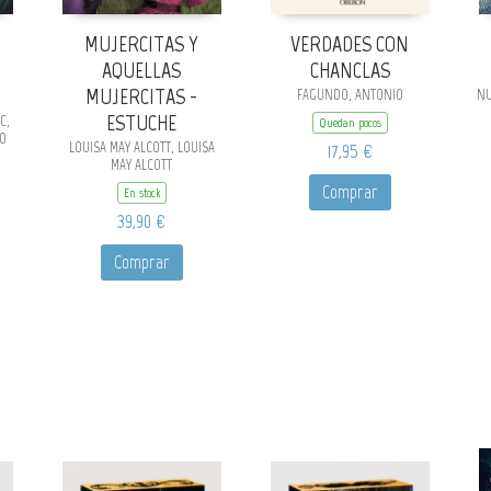
MUJERCITAS Y
VERDADES CON
AQUELLAS
CHANCLAS
MUJERCITAS -
FAGUNDO, ANTONIO
NU
ESTUCHE
C,
Quedan pocos
RO
LOUISA MAY ALCOTT, LOUISA
17,95 €
MAY ALCOTT
Comprar
En stock
39,90 €
Comprar