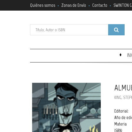
Quiénes somos
Zonas de Envío
Contacto
SWINTON G
IN
ALMUE
KING, STE
Editorial:
Año de edi
Materia
ISBN: