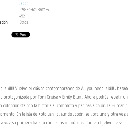
Japón
978-84-679-8071-4
452
ación:
Otros
d is kill!! Vuelve el clásico contemporáneo de All you need is kill! , ba
ana protagonizada por Tom Cruise y Emily Blunt. Ahora podrás repetir una
ón coleccionista con la historia al completo y páginas a color. La Huma
nto. En la isla de Kotoiushi, al sur de Japón, se libra una y otra vez un
a vez su primera batalla contra los miméticos. Con el objetivo de salir d