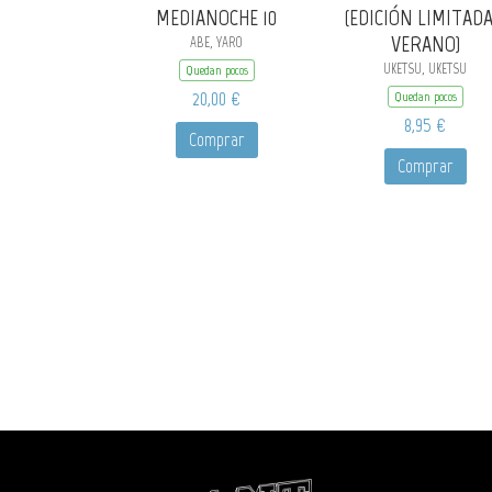
MEDIANOCHE 10
(EDICIÓN LIMITADA
VERANO)
ABE, YARO
UKETSU, UKETSU
Quedan pocos
20,00 €
Quedan pocos
8,95 €
Comprar
Comprar