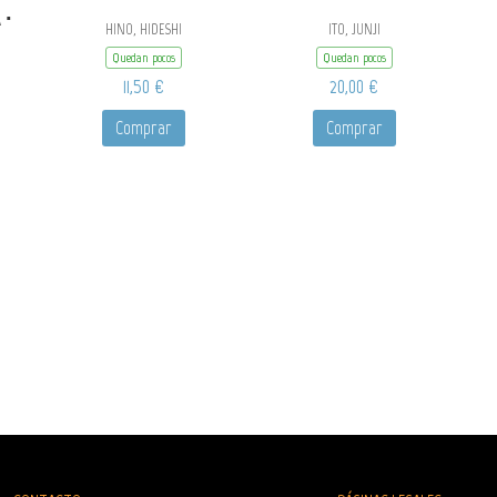
 ·
HINO, HIDESHI
ITO, JUNJI
Quedan pocos
Quedan pocos
11,50 €
20,00 €
Comprar
Comprar