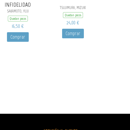
INFIDELIDAD
TSUJIMURA, MIZUKI
SAKAMOTO, YUJI
Quedan pocos
Quedan pocos
24,00 €
16,50 €
Comprar
Comprar