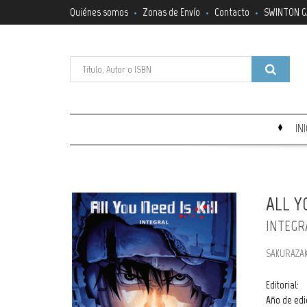
Quiénes somos
Zonas de Envío
Contacto
SWINTON G
IN
ALL Y
INTEGR
SAKURAZAK
Editorial:
Año de edi