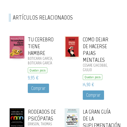
ARTÍCULOS RELACIONADOS
TU CEREBRO
COMO DEJAR
TIENE
DE HACERSE
HAMBRE
PAJAS
BOTICARIA GARCÍA,
MENTALES
BOTICARIA GARCÍA
CESARE GIACOBBE,
GIULIO
Quedan pocos
9,95 €
Quedan pocos
14,90 €
Comprar
Comprar
RODEADOS DE
LA GRAN GUÍA
PSICÓPATAS
DE LA
ERIKSON, THOMAS
SUPLEMENTACIÓN