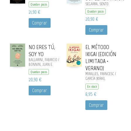
SEGARRA, SENTO
Quedan pocos
21,90 €
Quedan pocos
20,90 €
Comprar
Comprar
NO ERES TÚ,
EL MÉTODO
SOY YO
IKIGAI (EDICIÓN
BALLARINI, FABRICIO /
LIMITADA ·
BONNIN, JUAN E.
VERANO)
Quedan pocos
MIRALLES, FRANCESC /
20,90 €
GARCÍA (KIRAI),
HÉCTOR
En stock
Comprar
8,95 €
Comprar