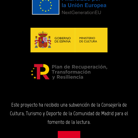
Este proyecto ha recibido una subvención de la Consejería de
Cultura, Turismo y Deporte de la Comunidad de Madrid para el
fomento de la lectura.