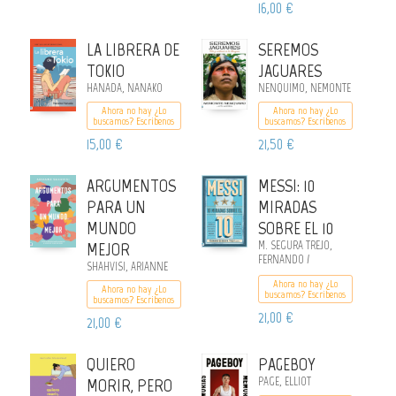
16,00 €
LA LIBRERA DE
SEREMOS
TOKIO
JAGUARES
HANADA, NANAKO
NENQUIMO, NEMONTE
Ahora no hay ¿Lo
Ahora no hay ¿Lo
buscamos? Escribenos
buscamos? Escribenos
15,00 €
21,50 €
ARGUMENTOS
MESSI: 10
PARA UN
MIRADAS
MUNDO
SOBRE EL 10
MEJOR
M. SEGURA TREJO,
FERNANDO /
SHAHVISI, ARIANNE
WILLIAMS, JOHN /
Ahora no hay ¿Lo
VIVAS, CLAUDIO /
Ahora no hay ¿Lo
buscamos? Escribenos
buscamos? Escribenos
GARNICA, DANIEL /
21,00 €
MURZI, DIEGO / COSTA,
21,00 €
RUBÉN / MIGNON,
PATRICK / LEVINSKY,
SERGIO / BRE
QUIERO
PAGEBOY
MORIR, PERO
PAGE, ELLIOT