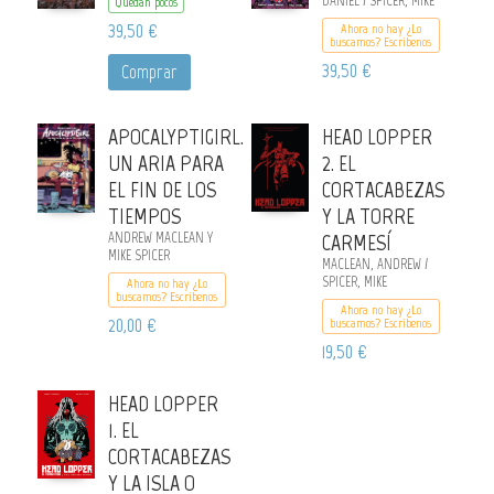
DANIEL / SPICER, MIKE
Quedan pocos
39,50 €
Ahora no hay ¿Lo
buscamos? Escribenos
39,50 €
Comprar
APOCALYPTIGIRL.
HEAD LOPPER
UN ARIA PARA
2. EL
EL FIN DE LOS
CORTACABEZAS
TIEMPOS
Y LA TORRE
ANDREW MACLEAN Y
CARMESÍ
MIKE SPICER
MACLEAN, ANDREW /
SPICER, MIKE
Ahora no hay ¿Lo
buscamos? Escribenos
Ahora no hay ¿Lo
20,00 €
buscamos? Escribenos
19,50 €
HEAD LOPPER
1. EL
CORTACABEZAS
Y LA ISLA O