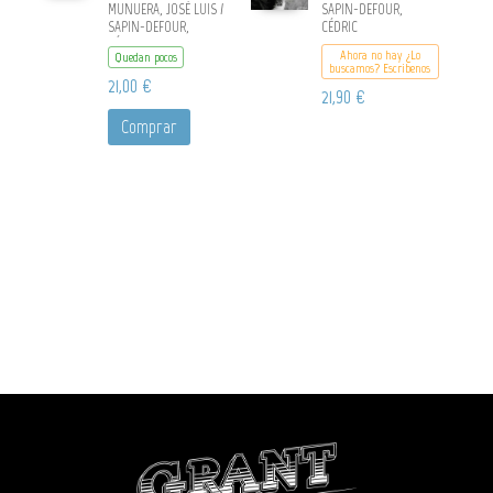
MUNUERA, JOSÉ LUIS /
SAPIN-DEFOUR,
SAPIN-DEFOUR,
CÉDRIC
CÉDRIC
Ahora no hay ¿Lo
Quedan pocos
buscamos? Escribenos
21,00 €
21,90 €
Comprar