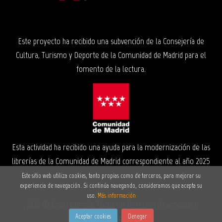
Este proyecto ha recibido una subvención de la Consejería de
Cultura, Turismo y Deporte de la Comunidad de Madrid para el
fomento de la lectura.
Esta actividad ha recibido una ayuda para la modernización de las
librerías de la Comunidad de Madrid correspondiente al año 2025
Este sitio web utiliza cookies, tanto propias como de terceros, para mejorar su
experiencia de navegación. Si continúa navegando, consideramos que acepta su
uso.
Más información
2026 ©
Grant Librería
. Todos los Derechos Reservados |
Aceptar cookies
Denegar
Grupo Trevenque