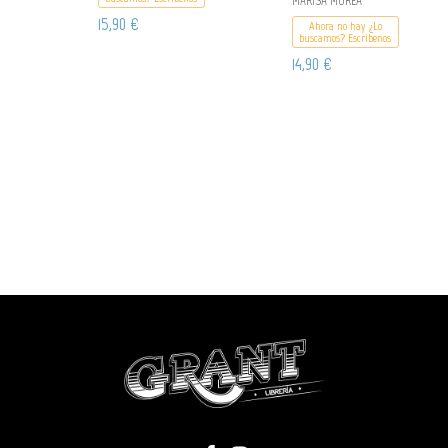
MARISA MOREA
15,90 €
Ahora no hay ¿Lo
buscamos? Escribenos
14,90 €