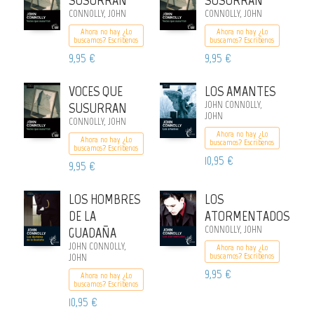
SUSURRAN
SUSURRAN
CONNOLLY, JOHN
CONNOLLY, JOHN
Ahora no hay ¿Lo
Ahora no hay ¿Lo
buscamos? Escribenos
buscamos? Escribenos
9,95 €
9,95 €
VOCES QUE
LOS AMANTES
SUSURRAN
JOHN CONNOLLY,
JOHN
CONNOLLY, JOHN
Ahora no hay ¿Lo
Ahora no hay ¿Lo
buscamos? Escribenos
buscamos? Escribenos
10,95 €
9,95 €
LOS HOMBRES
LOS
DE LA
ATORMENTADOS
GUADAÑA
CONNOLLY, JOHN
JOHN CONNOLLY,
Ahora no hay ¿Lo
buscamos? Escribenos
JOHN
9,95 €
Ahora no hay ¿Lo
buscamos? Escribenos
10,95 €