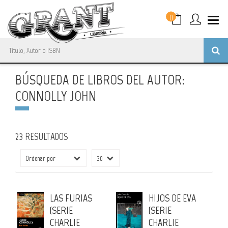
0
BÚSQUEDA DE LIBROS DEL AUTOR:
CONNOLLY JOHN
23 RESULTADOS
LAS FURIAS
HIJOS DE EVA
(SERIE
(SERIE
CHARLIE
CHARLIE