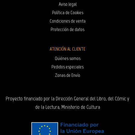
Aviso legal
Política de Cookies
Condiciones de venta
Protección de datos
ATENCIÓN AL CLIENTE
Quiénes somos
Pedidos especiales
Zonas de Envío
Proyecto financiado por la Dirección General del Libro, del Cómic y
de la Lectura, Ministerio de Cultura