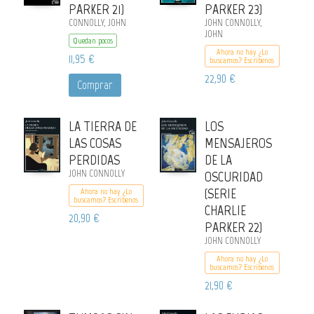
PARKER 21)
PARKER 23)
CONNOLLY, JOHN
JOHN CONNOLLY,
JOHN
Quedan pocos
Ahora no hay ¿Lo
11,95 €
buscamos? Escribenos
22,90 €
Comprar
LA TIERRA DE
LOS
LAS COSAS
MENSAJEROS
PERDIDAS
DE LA
JOHN CONNOLLY
OSCURIDAD
(SERIE
Ahora no hay ¿Lo
buscamos? Escribenos
CHARLIE
20,90 €
PARKER 22)
JOHN CONNOLLY
Ahora no hay ¿Lo
buscamos? Escribenos
21,90 €