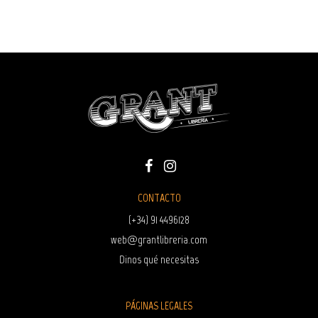
CONTACTO
(+34) 91 4496128
web@grantlibreria.com
Dinos qué necesitas
PÁGINAS LEGALES