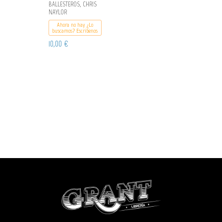
BALLESTEROS, CHRIS
NAYLOR
Ahora no hay ¿Lo
buscamos? Escribenos
10,00 €