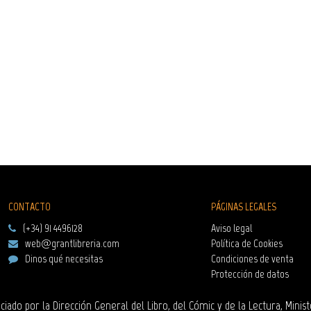
CONTACTO
PÁGINAS LEGALES
(+34) 91 4496128
Aviso legal
web@grantlibreria.com
Política de Cookies
Dinos qué necesitas
Condiciones de venta
Protección de datos
ciado por la Dirección General del Libro, del Cómic y de la Lectura, Minist