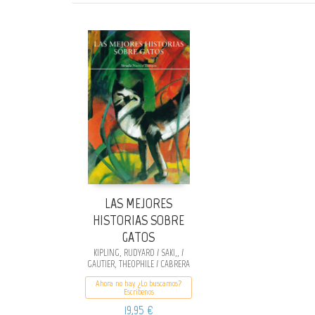
LAS MEJORES
HISTORIAS SOBRE
GATOS
KIPLING, RUDYARD / SAKI,, /
GAUTIER, THEOPHILE / CABRERA
INFANTE, GUILLERMO / ZOLA,
Ahora no hay ¿Lo buscamos?
ÉMILE / TWAIN, MARK /
Escribenos
HIGHSMITH, PATRICIA / LEWIS,
19,95 €
CARROLL / COL